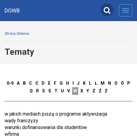
DGWB
Toggl
navig
Strona Główna
Tematy
0-9
A
B
C
Ć
D
E
F
G
H
I
J
K
L
Ł
M
N
O
Ó
P
Q
R
S
Ś
T
U
V
W
X
Y
Z
Ź
Ż
w jakich mediach piszą o programie aktywizacja
wady franczyzy
warunki dofinansowania dla studentów
wfirma